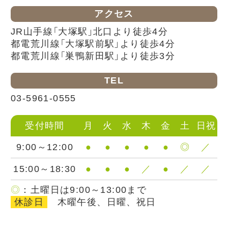
アクセス
JR山手線「大塚駅」北口より徒歩4分
都電荒川線「大塚駅前駅」より徒歩4分
都電荒川線「巣鴨新田駅」より徒歩3分
TEL
03-5961-0555
受付時間
月
火
水
木
金
土
日祝
9:00～12:00
●
●
●
●
●
◎
／
15:00～18:30
●
●
●
／
●
／
／
◎
：土曜日は9:00～13:00まで
休診日
木曜午後、日曜、祝日