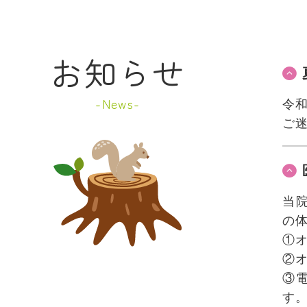
お知らせ
News
令和
ご
当
の
①
②
③
す