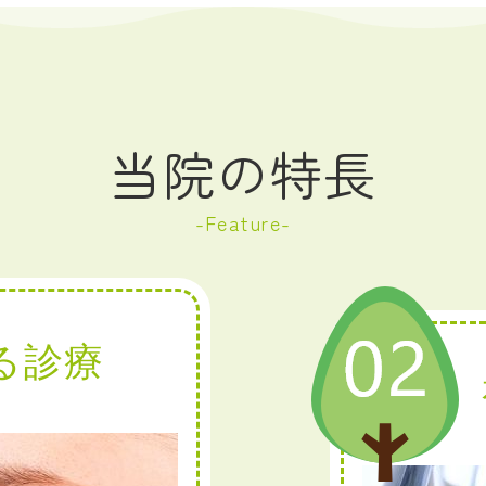
当院の特長
Feature
る診療