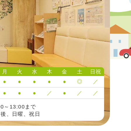
月
火
水
木
金
土
日祝
●
●
●
●
●
◎
／
●
●
●
／
●
／
／
0～13:00まで
後、日曜、祝日