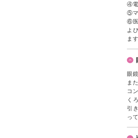
④
⑤
⑥
よ
ま
眼
ま
コ
く
引
っ